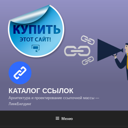
Перейти
к
содержимому
КАТАЛОГ ССЫЛОК
Архитектура и проектирование ссылочной массы —
ЛинкБилдинг
Меню