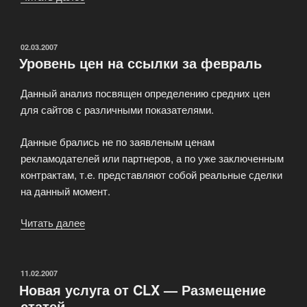
возможности
системы
торгов»
ОПУБЛИКОВАНО
02.03.2007
Уровень цен на ссылки за февраль
Данный анализ посвящен определению средних цен
для сайтов с различными показателями.
Данные брались не по заявленым ценам
рекламодателей или партнеров, а по уже заключенным
контрактам, т.е. представляют собой реальные сделки
на данный момент.
Читать далее
«Уровень
цен
на
ссылки
ОПУБЛИКОВАНО
11.02.2007
Новая услуга от CLX — Размещение
за
статей
февраль»