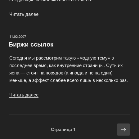
Читать далее
«Гипер-
контекст»
ОПУБЛИКОВАНО
11.02.2007
Биржи ссылок
Сегодня мы рассмотрим такую «модную тему» в
последнее время, как внутренние страницы. Суть их
ясна — стоят на порядок (а иногда и не на один)
меньше, а эффект слабее всего лишь в несколько раз.
Читать далее
«Биржи
ссылок»
Навигация
Сле
Страница
1
по
стра