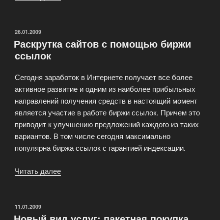
и
получите
45
ОПУБЛИКОВАНО
26.01.2009
Раскрутка сайтов с помощью биржи
рублей
ссылок
в
подарок!»
Сегодня заработок в Интернете получает все более
активное развитие и одним из наиболее прибыльных
направлений получения средств в настоящий момент
является участие в работе биржи ссылок. Причем это
приводит к улучшению предложений каждого из таких
вариантов. В том числе сегодня максимально
популярна биржа ссылок с гарантией индексации.
Читать далее
«Раскрутка
сайтов
с
помощью
ОПУБЛИКОВАНО
11.01.2009
Новый вид услуг: пакетная покупка
биржи