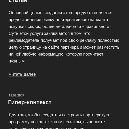
Основной целью создания этого продукта является
предоставление рынку альтернативного варианта
покупки ссылок, более легального и «правильного».
Суть этой услуги заключается в том, что
рекламодатель получает под свою рекламу полностью
целую страницу на сайте партнера и может разместить
на ней любую информацию, которую посчитает
нужным.
Читать далее
«Новая
услуга
от
CLX
ОПУБЛИКОВАНО
11.02.2007
Гипер-контекст
—
Размещение
Для того, чтобы создать и настроить партнерскую
статей»
программу по контекстным ссылкам, выполните
следующие несколько простых шагов: