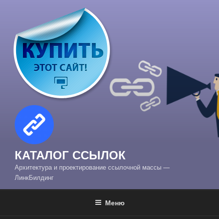
Перейти
к
содержимому
КАТАЛОГ ССЫЛОК
Архитектура и проектирование ссылочной массы —
ЛинкБилдинг
Меню