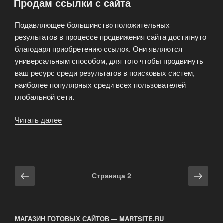
Продам ссылки с сайта
Подавляющее большинство положительных
результатов в процессе продвижения сайта достигнуто
благодаря приобретению ссылок. Они являются
универсальным способом, для того чтобы продвинуть
ваш ресурс среди результатов в поисковых систем,
наиболее популярных среди всех пользователей
глобальной сети.
Читать далее
«Продам
ссылки
с
сайта»
Навигация
Предыдущая
Сле
Страница
2
по
страница
стра
записям
МАГАЗИН ГОТОВЫХ САЙТОВ — MARTSITE.RU