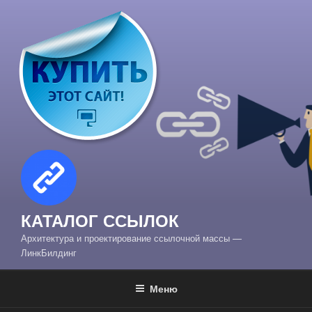
Перейти
к
содержимому
КАТАЛОГ ССЫЛОК
Архитектура и проектирование ссылочной массы —
ЛинкБилдинг
Меню