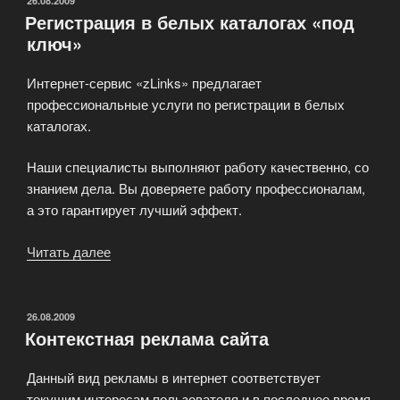
ОПУБЛИКОВАНО
26.08.2009
Регистрация в белых каталогах «под
биржи
ключ»
ссылок»
Интернет-сервис «zLinks» предлагает
профессиональные услуги по регистрации в белых
каталогах.
Наши специалисты выполняют работу качественно, со
знанием дела. Вы доверяете работу профессионалам,
а это гарантирует лучший эффект.
Читать далее
«Регистрация
в
белых
каталогах
ОПУБЛИКОВАНО
26.08.2009
Контекстная реклама сайта
«под
ключ»»
Данный вид рекламы в интернет соответствует
текущим интересам пользователя и в последнее время