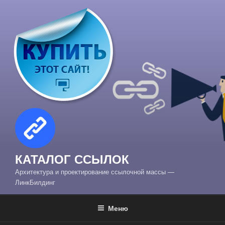
Перейти
к
содержимому
КАТАЛОГ ССЫЛОК
Архитектура и проектирование ссылочной массы —
ЛинкБилдинг
Меню