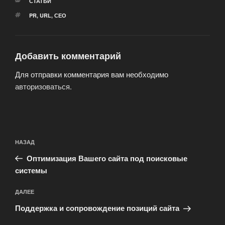
РУБРИКИ
СТАТЬИ
МЕТКИ
PR
,
URL
,
СЕО
Добавить комментарий
Для отправки комментария вам необходимо
авторизоваться
.
Навигация
Предыдущая
НАЗАД
по
запись:
записям
Оптимизация Вашего сайта под поисковые
системы
Следующая
ДАЛЕЕ
запись
Поддержка и сопровождение позиций сайта