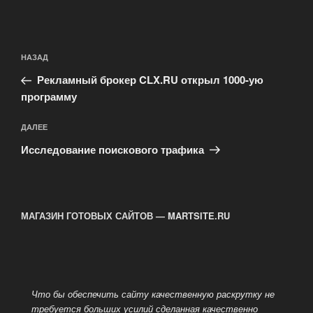
Навигация
Предыдущая
НАЗАД
по
запись:
записям
Рекламный брокер CLX.RU открыл 1000-ую
программу
Следующая
ДАЛЕЕ
запись
Исследование поискового трафика
МАГАЗИН ГОТОВЫХ САЙТОВ — MARTSITE.RU
Что бы обеспечить сайту качественную раскрутку не
требуется больших усилий сделанная качественно