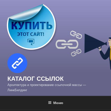
Перейти
к
содержимому
КАТАЛОГ ССЫЛОК
Архитектура и проектирование ссылочной массы —
ЛинкБилдинг
Меню